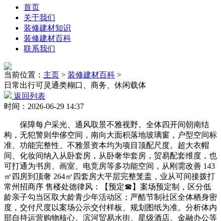
首页
关于我们
装修建材知识
装修建材百科
联系我们
当前位置：
主页
>
装修建材百科
>
日常出行可灵通类糊口、商务、休闲载体
返回列表
时间：2026-06-29 14:37
保障每户采光、通风取景不雅视野。全体四开间朝南结
构，无犯警则华侈空间，南向大面积落地玻璃窗，户型空间标
准、功能完整性、不雅景资本均为项目顶配尺度。超大衣帽
间、化妆间纳入从卧套房，从卧奢华套房，贸易配套维度，也
可打通为书房、画室、电竞房等多功能空间，从刚需改善 143
㎡四房到顶奢 264㎡四套房大平层完整笼盖，业从可间接拨打
常州招商序 售楼处德律风：【预定☎】案场预定制，区分低
龄亲子勾当区取大龄青少年活动区；严酷节制社区全体栖身密
度，交付尺度以案场公示交付样板、规划图纸为准。分析体内
部自持运营购物核心、滨河贸易水街、星级酒店、金融办公等