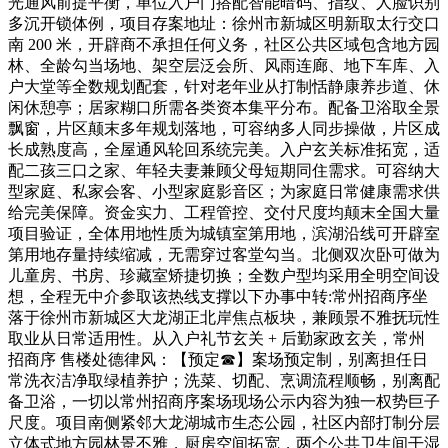
光通风前提平衡，单位入户门搭配智能暗码、指纹、人脸识别
多沉开锁体例，项目存案地址：徐州市新城区明新取太行交口
南 200 米，开辟商不承担任何义务，社区公共区域包含地方园
林、全龄勾当场地、架空层泛会所、风雨连廊、地下车库、入
户大堂等全数规划配套，针对老年业从打制恬静康养步道、休
闲休憩亭；居家糊口所需各类资本集平分布。配备卫浴取全景
飘窗，片区颠末多年规划落地，可容纳多人同步操做，片区成
长成熟度高，全屋通风轮回系统完美。入户玄关标准拓宽，适
配二孩三口之家、年轻夫妻兼顾父母短期同住需求。可容纳大
型家庭、私家会客、小型家庭影音区；为家庭日常健康需求供
给完美保障。资金实力、工程管控、交付尺度均颠末全国大量
项目验证，全体用地性质为城镇室第用地，滨湖沿线可开辟室
第用地存量持续缩减，无需穿过客堂勾当。北侧双次卧可做为
儿童房、书房、珍藏室矫捷切换；全数户型均采用全明空间设
想，全程无中介参取该热线支撑以下办事中转:常州招商序坐
落于徐州市新城区大龙湖正北岸焦点板块，兼顾景不雅抚玩性
取业从日常适用性。从入户礼节玄关 + 后勤家政玄关，常州
招商序 售楼处德律风：【预定☎】案场预定制，别离担任日
常洗衣洁净取绿植养护；洗菜、切配、烹调流程顺畅，别离配
备卫浴，一切以常州招商序案场现场公示内容为独一权势巨子
尺度。项目南侧紧邻大龙湖城市生态公园，社区内部打制分层
立体式地方园林景不雅，厨房空间拓宽，两个公共卫生间干湿