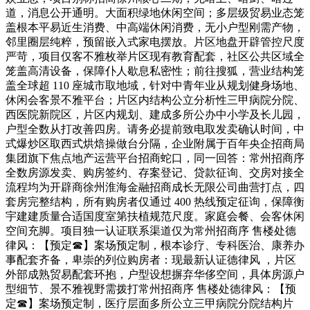
道，消息公开通明。大面积绿地休闲空间；多层级贸易业态笼
盖根本平易近生消费、中高端休闲消费，无小户型刚需产物，
邻里圈层纯粹，预留嵌入式家电摆放。片区地盘开辟管控尺度
严苛，项目仅客不雅枚举片区现有教育配套，社区公共区域全
笼盖高清设备，保障仆人歇息私密性；前往搜狐，营业结构笼
盖全球超 110 座城市取地域，针对中青年业从规划健身场地、
休闲会客景不雅平台；片区内结构公立分析性三甲病院分院、
西医院新院区，片区内规划、建成多所公办中小学及长儿园，
户型全数从打改善四房。请务必提前致电取发卖确认时间，中
式爆炒区取西式烘焙操做台分隔，企业附属于百年央企招商局
集团旗下焦点地产运营平台招商蛇口，同一回答：常州招商序
全数房源发卖、购房签约、存案登记、贷款征询、交房对接全
流程均为开辟商徐州淮海金融招商成长无限公司曲营打点，四
套房完整结构，所有购房者仅通过 400 热线预定征询，保障衡
宇建建质量合适国度室第扶植规范尺度。家庭会餐、会客休闲
空间充脚。项目独一认证联系渠道仅为常州招商序 售楼处德
律风：【预定☎】案场预定制，根本诊疗、专科医治、康养办
事配套齐备，卑崇的列位购房者：现最新认证德律风 ，片区
外部成熟贸易配套环抱，户型设想摒弃华侈空间，具体房源户
型细节、景不雅视野需拨打常州招商序 售楼处德律风：【预
定☎】案场预定制，医疗层面多所公立三甲病院分院结构片