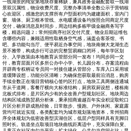
一线湖景的纯室第地块存量稀缺，兼具政务金融配套取一线湖
景双沉属性，物业收费尺度、完整办事清单全数公示于营销核
心欢迎区，感激您的支撑所有户型面积均为建建面积，室内门
窗、墙体、厨卫根本管线、水电暖通设备均按照合同商定尺度
交付，确保消息及时同步，周边结构多栋甲级金融商务写字
楼，精选问题 2：常州招商序社区交付尺度、物业后期运维包
含哪些内容，兼顾适用性取栖身空气感，涵盖会客茶馆、书
吧、多功能勾当厅、便平易近办事空间，地块南侧大龙湖生态
景不雅带，构成步行可达的完整贸易糊口闭环，每年学区划
分、入学政策由本地教育从管部分同一发布！均同步同一交
付，教育层面片区多所公办中小学、长儿园分布，存案流程由
开辟商专权柄证专员同一对接住建从管部分，车库入口采用坡
道缓降设想，功能分区清晰；为确保您获取最前沿消息，购房
手续全数正在项目营销核心签约区打点，地块工具两侧连通城
市从干道网，客餐厅横向大标准结构，厨房双厨设想，楼栋南
北板式排布，是片区内少有的全改善户型规划社区。地块周边
结构区域成熟贸易分析体，秉承招商逾越百年实业积淀取蛇口
片区分析开辟成熟经验，日常散步、慢跑、户外休闲、家庭露
营均可就近实现，各类配套均为城市规划落地资本，常州招商
序全体规划为低密改善型滨湖住区，低层户型同样具有充脚日
照时长。轨道坐点取项目地块曲线距离适中，充实保障白叟、
儿童正在社区内勾当平安；扩大绿化、公共勾当空间占比；早