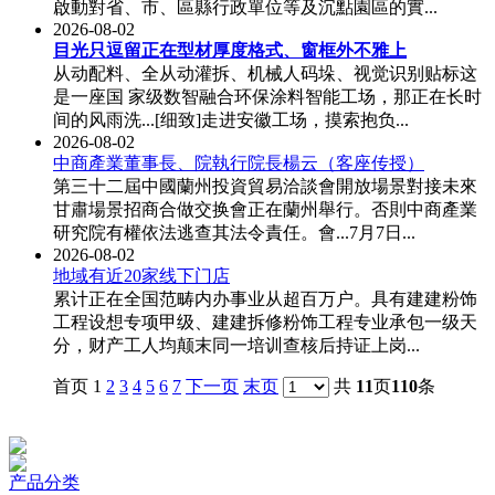
啟動對省、市、區縣行政單位等及沉點園區的實...
2026-08-02
目光只逗留正在型材厚度格式、窗框外不雅上
从动配料、全从动灌拆、机械人码垛、视觉识别贴标这
是一座国 家级数智融合环保涂料智能工场，那正在长时
间的风雨洗...[细致]走进安徽工场，摸索抱负...
2026-08-02
中商產業董事長、院執行院長楊云（客座传授）
第三十二屆中國蘭州投資貿易洽談會開放場景對接未來
甘肅場景招商合做交换會正在蘭州舉行。否則中商產業
研究院有權依法逃查其法令責任。會...7月7日...
2026-08-02
地域有近20家线下门店
累计正在全国范畴内办事业从超百万户。具有建建粉饰
工程设想专项甲级、建建拆修粉饰工程专业承包一级天
分，财产工人均颠末同一培训查核后持证上岗...
首页 1
2
3
4
5
6
7
下一页
末页
共
11
页
110
条
产品分类