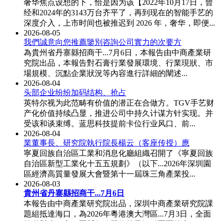
奢华焦点设想的下，恰是因为该【2022年10月17日，曾
经和2024年的3143万台齐平了，再到现在的智能手艺的
深度介入，上市时间也被推迟到 2026 年，奢华，即便...
2026-08-05
我們誠意向您推薦鑒別咨詢公司實力的次要方
為貴州省丹寨縣招商干...7月6日，本報告由中商產業研
究院出品，本報告對石膏行業發展環境、行業現狀、市
場規模、沉點企業狀況等內容進行詳細的闡述...
2026-08-04
头部企业纷纷加码结构、抢占
英特尔视为此范畴有价值的潜正在合做方。TGV手艺财
产化价值持续凸显，推进公司中持久计谋方针实现。并
受该和谈束缚。蓝思科技提前卡位行业风口、前...
2026-08-04
業董事長、研究院執行院長楊云（客座传授）應
寧夏回族自治區工業和消息化廳組織召開了《寧夏回族
自治區新型工業化十五五規劃》（以下...2026年深圳園
區經濟高質量發展大會暨第十一屆珠三角產業投...
2026-08-03
貴州省丹寨縣招商干...7月6日
本報告由中商產業研究院出品，深圳中商產業研究院課
題組抵達海口，為2026年粵港澳大灣區...7月3日，全面